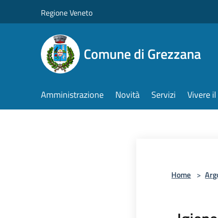
Salta al contenuto principale
Regione Veneto
Comune di Grezzana
Amministrazione
Novità
Servizi
Vivere 
Home
>
Arg