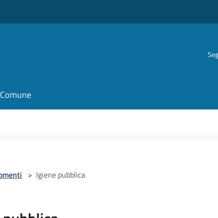
Seg
il Comune
omenti
>
Igiene pubblica