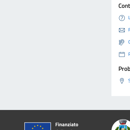
Cont
Prob