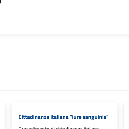
o
Cittadinanza italiana "iure sanguinis"
Procedimento di cittadinanza italiana