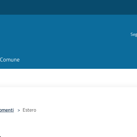
Seg
il Comune
omenti
>
Estero