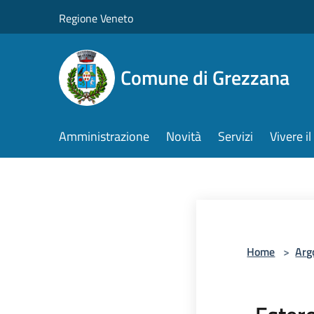
Salta al contenuto principale
Regione Veneto
Comune di Grezzana
Amministrazione
Novità
Servizi
Vivere 
Home
>
Arg