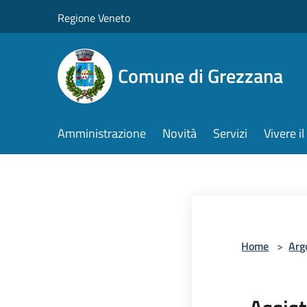
Salta al contenuto principale
Regione Veneto
Comune di Grezzana
Amministrazione
Novità
Servizi
Vivere 
Home
>
Arg