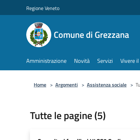
Salta al contenuto principale
Regione Veneto
Comune di Grezzana
Amministrazione
Novità
Servizi
Vivere 
Home
>
Argomenti
>
Assistenza sociale
>
Tu
Tutte le pagine (5)