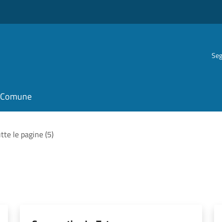
Seg
il Comune
tte le pagine (5)