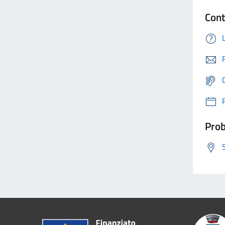
Cont
Prob