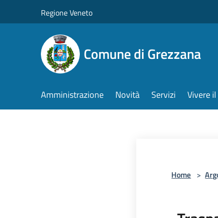
Salta al contenuto principale
Regione Veneto
Comune di Grezzana
Amministrazione
Novità
Servizi
Vivere 
Home
>
Arg