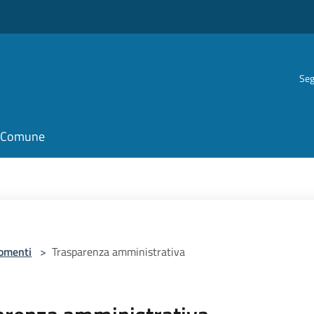
Seg
il Comune
omenti
>
Trasparenza amministrativa