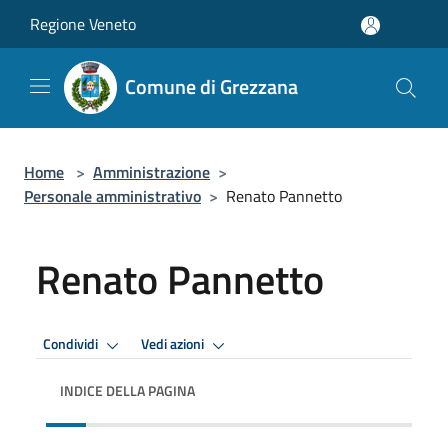
Salta al contenuto principale
Regione Veneto
Comune di Grezzana
Home
>
Amministrazione
>
Personale amministrativo
>
Renato Pannetto
Renato Pannetto
Condividi
Vedi azioni
INDICE DELLA PAGINA