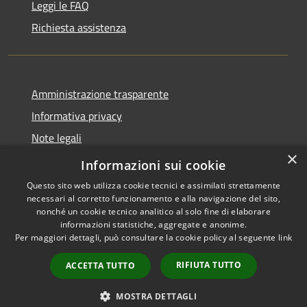
Leggi le FAQ
Richiesta assistenza
Amministrazione trasparente
Informativa privacy
Note legali
×
Dichiarazione di accessibilità
Informazioni sui cookie
Questo sito web utilizza cookie tecnici e assimilati strettamente
necessari al corretto funzionamento e alla navigazione del sito,
nonché un cookie tecnico analitico al solo fine di elaborare
informazioni statistiche, aggregate e anonime.
RSS
Copyright © 2026 • Comune di
Per maggiori dettagli, può consultare la cookie policy al seguente
link
Accessibilità
Grezzana • Powered by
Privacy
Municipium
Accesso
•
RIFIUTA TUTTO
ACCETTA TUTTO
Cookie
redazione
Mappa del sito
MOSTRA DETTAGLI