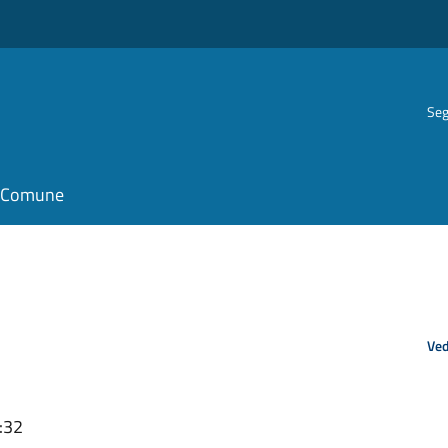
Seg
il Comune
Ved
:32