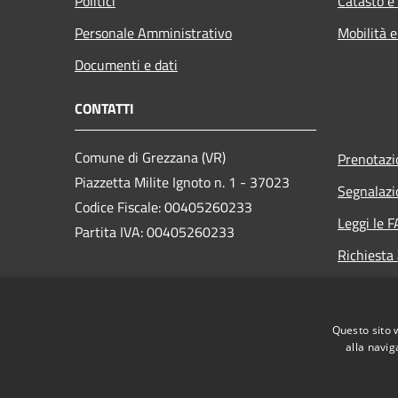
Politici
Catasto e
Personale Amministrativo
Mobilità e
Documenti e dati
CONTATTI
Comune di Grezzana (VR)
Prenotaz
Piazzetta Milite Ignoto n. 1 - 37023
Segnalazi
Codice Fiscale: 00405260233
Leggi le 
Partita IVA: 00405260233
Richiesta
PEC:
protocollo.comune.grezzana.vr@pecveneto.it
Questo sito 
Centralino Unico: +39 045 8872511
alla navig