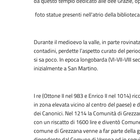
da questo tempio dedicato alle dee Grazie, o
foto statue presenti nell'atrio della biblioteca
Durante il medioevo la valle, in parte rovinat
contadini, perdette l’aspetto curato del peri
si sa poco. In epoca longobarda (VI-VII-VIII se
inizialmente a San Martino.
I re (Ottone II nel 983 e Enrico II nel 1014) r
in zona elevata vicino al centro del paese) 
dei Canonici. Nel 1214 la Comunità di Grezzana
con un riscatto di 1600 lire e diventò Comune.
comune di Grezzana venne a far parte della gi
dipendente dal Comune di Verona ed in seguit