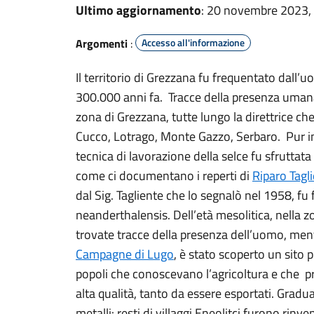
Ultimo aggiornamento
: 20 novembre 2023,
Argomenti
:
Accesso all'informazione
Il territorio di Grezzana fu frequentato dall’
300.000 anni fa. Tracce della presenza umana
zona di Grezzana, tutte lungo la direttrice c
Cucco, Lotrago, Monte Gazzo, Serbaro. Pur iniz
tecnica di lavorazione della selce fu sfruttat
come ci documentano i reperti di
Riparo Tagl
dal Sig. Tagliente che lo segnalò nel 1958, 
neanderthalensis. Dell’età mesolitica, nella 
trovate tracce della presenza dell’uomo, mentr
Campagne di Lugo
, è stato scoperto un sito 
popoli che conoscevano l’agricoltura e che pr
alta qualità, tanto da essere esportati. Gradua
metalli: resti di villaggi Eneolitci furono rin