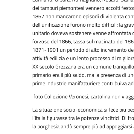
dei tamburi piemontesi vennero accolti fest
1867 non mancarono episodi di violenta contes
dell’unificazione furono molto difficili: la g
unitario doveva sostenere venne affrontata 
forzoso del 1866, tassa sul macinato del 186
1871-1901 un periodo di alto incremento d
attività edilizia e un lento processo di migli
XX secolo Grezzana era un comune tranquillo 
primario era il più saldo, ma la presenza di un
prime industrie manifatturiere contribuiva ad ar
foto Collezione Veronesi, cartolina non viag
La situazione socio-economica si fece più p
l’Italia figurasse tra le potenze vincitrici. Di 
la borghesia andò sempre più ad appoggiarsi a