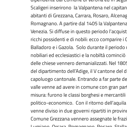
Scaligeri inserirono la Valpantena nel capitan
abitanti di Grezzana, Carrara, Rosaro, Alcen
Romagnano. A partire dal 1405 la Valpantena 
Venezia. Si diffuse in questo periodo l’acquist
ricchi possidenti e di nobili: ecco comparire i Giu
Balladoro e i Gazola. Solo durante il periodo n
nobiliari ed ecclesiastici e la nobiltà cominciò
delle chiese vennero demanializzati. Nel 1805 
del dipartimento dell’Adige, il V cantone del 
capoluogo cantonale. Entrando a far parte d
valle venne ad avere in comune con gran part
misura: furono le classi borghesi e mercantil
politico-economico. Con il ritorno dell’aquil
venne diviso in due governi ripartiti in provin
Comune Grezzana vennero assegnate le frazio
Lumiano, Orsara, Romagnano, Rosaro, Stallave