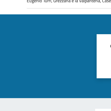
Eugenio Turri, Grezzana e la Valpantena, C