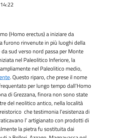
 14:22
uomo (Homo erectus) a iniziare da
 furono rinvenute in più luoghi della
he da sud verso nord passa per Monte
iata nel Paleolitico Inferiore, la
a ampliamente nel Paleolitico medio,
iente
. Questo riparo, che prese il nome
fu frequentato per lungo tempo dall’Homo
zona di Grezzana, finora non sono state
e del neolitico antico, nella località
preistorico che testimonia l’esistenza di
aticavano l’ artigianato con prodotti di
lmente la pietra fu sostituita dai
venuti a Bellori, Azzago, Magnavacca nel