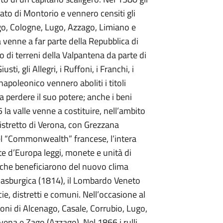
ato di Montorio e vennero censiti gli
ago, Cologne, Lugo, Azzago, Limiano e
venne a far parte della Repubblica di
o di terreni della Valpantena da parte di
sti, gli Allegri, i Ruffoni, i Franchi, i
apoleonico vennero aboliti i titoli
 a perdere il suo potere; anche i beni
la valle venne a costituire, nell’ambito
distretto di Verona, con Grezzana
el “Commonwealth” francese, l’intera
e d’Europa leggi, monete e unità di
i che beneficiarono del nuovo clima
a asburgica (1814), il Lombardo Veneto
cie, distretti e comuni. Nell’occasione al
ni di Alcenago, Casale, Corrubio, Lugo,
na e Zago (Azzago). Nel 1866 i rulli