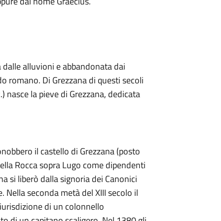
ppure dal nome Graecius.
a dalle alluvioni e abbandonata dai
odo romano. Di Grezzana di questi secoli
c.) nasce la pieve di Grezzana, dedicata
iconobbero il castello di Grezzana (posto
e della Rocca sopra Lugo come dipendenti
 si liberò dalla signoria dei Canonici
 Nella seconda metà del XIII secolo il
urisdizione di un colonnello
o di un capitano scaligero. Nel 1380 gli