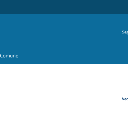
Seg
il Comune
Ved