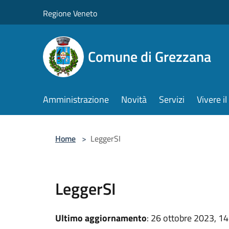
Salta al contenuto principale
Regione Veneto
Comune di Grezzana
Amministrazione
Novità
Servizi
Vivere 
Home
>
LeggerSI
LeggerSI
Ultimo aggiornamento
: 26 ottobre 2023, 14