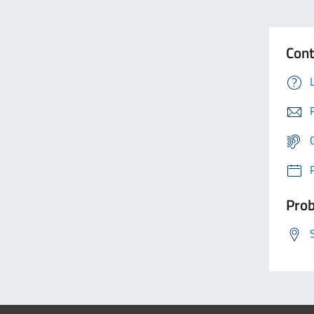
Cont
Prob