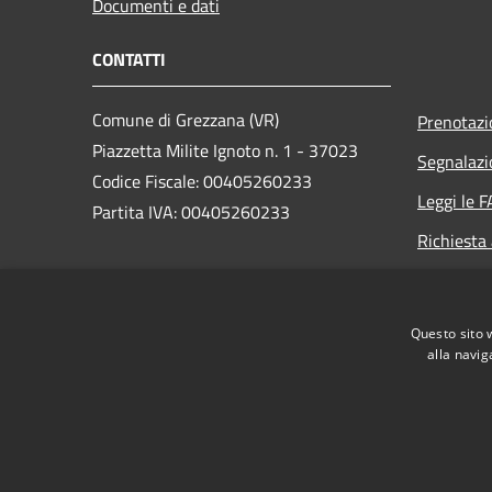
Documenti e dati
CONTATTI
Comune di Grezzana (VR)
Prenotaz
Piazzetta Milite Ignoto n. 1 - 37023
Segnalazi
Codice Fiscale: 00405260233
Leggi le 
Partita IVA: 00405260233
Richiesta
PEC:
protocollo.comune.grezzana.vr@pecveneto.it
Questo sito 
Centralino Unico: +39 045 8872511
alla navig
RSS
Accessibilità
Privacy
Cookie
Mappa de