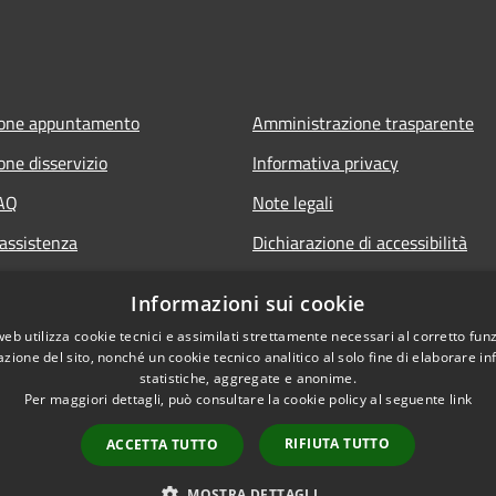
ione appuntamento
Amministrazione trasparente
one disservizio
Informativa privacy
FAQ
Note legali
 assistenza
Dichiarazione di accessibilità
Informazioni sui cookie
web utilizza cookie tecnici e assimilati strettamente necessari al corretto fu
azione del sito, nonché un cookie tecnico analitico al solo fine di elaborare i
statistiche, aggregate e anonime.
Per maggiori dettagli, può consultare la cookie policy al seguente
link
RIFIUTA TUTTO
ACCETTA TUTTO
l sito
Copyright © 2026 • Comune di
MOSTRA DETTAGLI