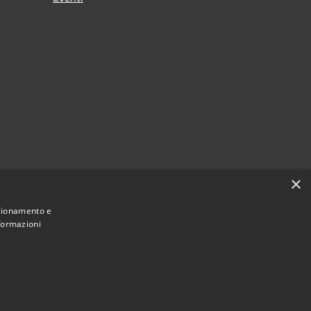
×
nzionamento e
nformazioni
Municipium
Accesso redazione
 Grezzana • Powered by
•