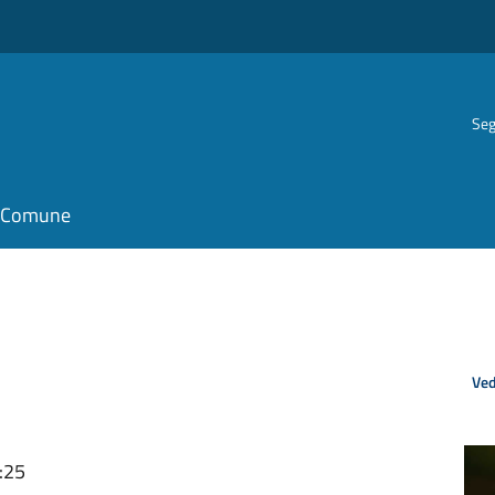
Seg
il Comune
Ved
:25