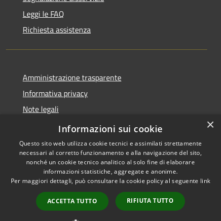
Leggi le FAQ
Richiesta assistenza
Amministrazione trasparente
Informativa privacy
Note legali
×
Dichiarazione di accessibilità
Informazioni sui cookie
Questo sito web utilizza cookie tecnici e assimilati strettamente
necessari al corretto funzionamento e alla navigazione del sito,
nonché un cookie tecnico analitico al solo fine di elaborare
informazioni statistiche, aggregate e anonime.
RSS
Copyright © 2026 • Comune di
Per maggiori dettagli, può consultare la cookie policy al seguente
link
Accessibilità
Grezzana • Powered by
Privacy
Municipium
Accesso
•
RIFIUTA TUTTO
ACCETTA TUTTO
Cookie
redazione