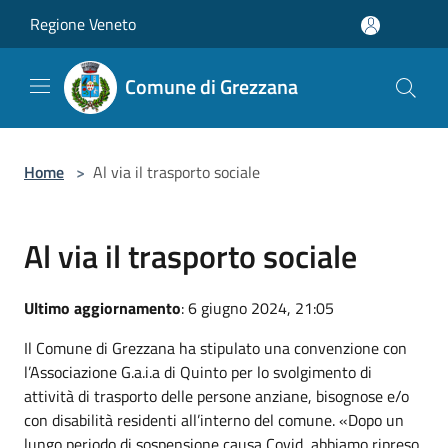
Salta al contenuto principale
Regione Veneto
Comune di Grezzana
Home
>
Al via il trasporto sociale
Al via il trasporto sociale
Ultimo aggiornamento
: 6 giugno 2024, 21:05
Il Comune di Grezzana ha stipulato una convenzione con
l’Associazione G.a.i.a di Quinto per lo svolgimento di
attività di trasporto delle persone anziane, bisognose e/o
con disabilità residenti all’interno del comune. «Dopo un
lungo periodo di sospensione causa Covid, abbiamo ripreso