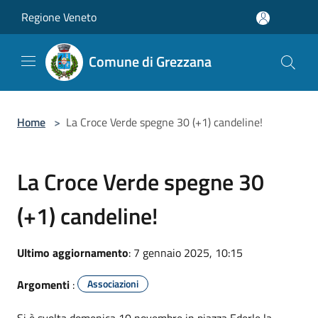
Salta al contenuto principale
Regione Veneto
Comune di Grezzana
Home
>
La Croce Verde spegne 30 (+1) candeline!
La Croce Verde spegne 30
(+1) candeline!
Ultimo aggiornamento
: 7 gennaio 2025, 10:15
Argomenti
:
Associazioni
Si è svolta domenica 10 novembre in piazza Ederle la