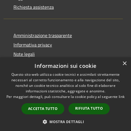
Richiesta assistenza
Amministrazione trasparente
Informativa privacy
Note legali
×
Dichiarazione di accessibilità
Informazioni sui cookie
Questo sito web utilizza cookie tecnici e assimilati strettamente
necessari al corretto funzionamento e alla navigazione del sito,
nonché un cookie tecnico analitico al solo fine di elaborare
informazioni statistiche, aggregate e anonime.
RSS
Copyright © 2026 • Comune di
Per maggiori dettagli, può consultare la cookie policy al seguente
link
Accessibilità
Grezzana • Powered by
Privacy
Municipium
Accesso
•
RIFIUTA TUTTO
ACCETTA TUTTO
Cookie
redazione
Mappa del sito
MOSTRA DETTAGLI