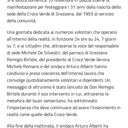
manifestazione
per festeggiare i 31 anni d
a
lla
nascita della
sede della Croce Verde di Grezzana, dal 1993 al servizio
della comunità.
Una giornata
dedicata ai numerosi volontari che operano
all’interno della realtà
,
in funzione 24 ore su 24
,
7 giorni
su 7
,
e ai cittadini che, attraverso la voce del responsabile
di sede Michele De Silvestri, del parroco di Grezzana
Remigio
Birtele
, del presidente di Croce Verde Verona
Michele Romano e del sindaco Arturo Alberti hanno
condiviso e preso coscienza dell’intenso lavoro che
coinvolge
quotidianamente
volontari e dipendenti. Un
messaggio di
altruismo
è stato lanciato da Don Remigio
Birtele
durante il suo intervento in cui
,
attraverso la
metafora del buon samaritano, ha sottolineato
l’importanza che deve
continuare ad
avere
l’inserimento in
realtà come quelle della Croce Verde.
Alla fine della mattinata, il sindaco Arturo Alberti ha