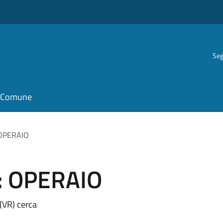
Seg
il Comune
: OPERAIO
o: OPERAIO
(VR) cerca