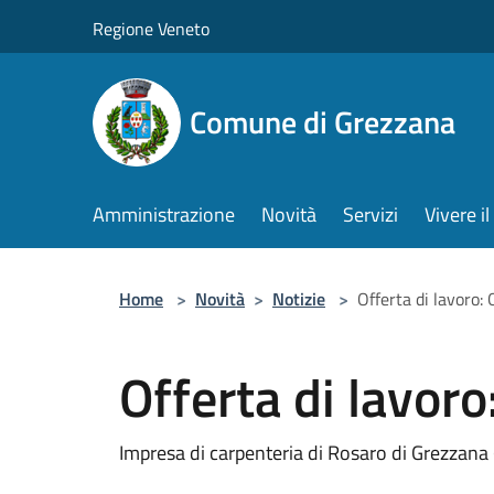
Salta al contenuto principale
Regione Veneto
Comune di Grezzana
Amministrazione
Novità
Servizi
Vivere 
Home
>
Novità
>
Notizie
>
Offerta di lavoro
Offerta di lavor
Impresa di carpenteria di Rosaro di Grezzana 