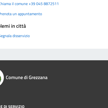
Chiama il comune +39 045 8872511
Prenota un appuntamento
lemi in città
Segnala disservizio
Comune di Grezzana
E DI SERVIZIO