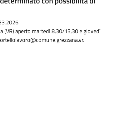
 determinato con possibilità di
033.2026
VR) aperto martedì 8,30/13,30 e giovedì
portellolavoro@comune.grezzana.vr.i