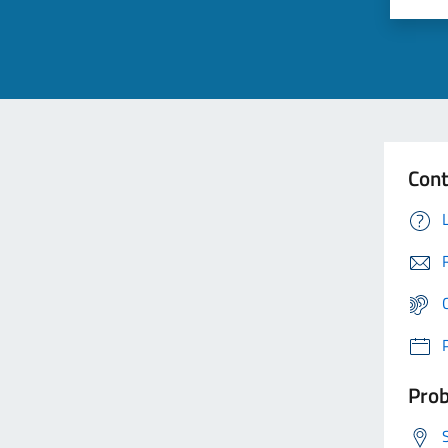
Cont
Prob