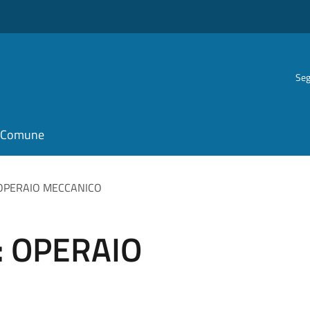
Seg
il Comune
o: OPERAIO MECCANICO
o: OPERAIO