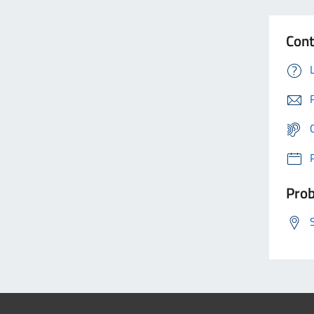
Cont
Prob