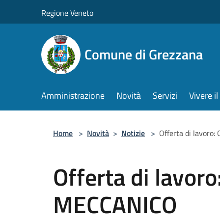
Salta al contenuto principale
Regione Veneto
Comune di Grezzana
Amministrazione
Novità
Servizi
Vivere 
Home
>
Novità
>
Notizie
>
Offerta di lavor
Offerta di lavor
MECCANICO