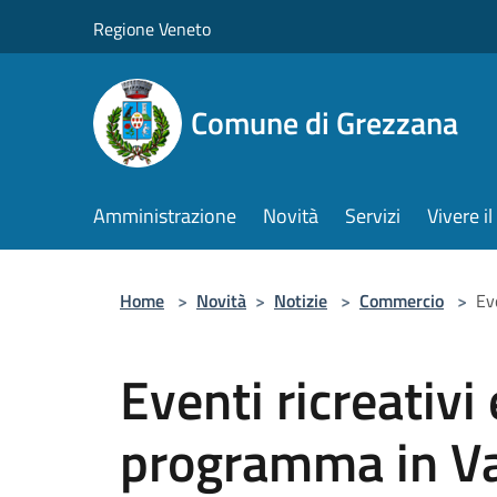
Salta al contenuto principale
Regione Veneto
Comune di Grezzana
Amministrazione
Novità
Servizi
Vivere 
Home
>
Novità
>
Notizie
>
Commercio
>
Ev
Eventi ricreativi 
programma in Va