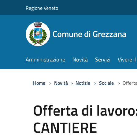
Salta al contenuto principale
Regione Veneto
Comune di Grezzana
Amministrazione
Novità
Servizi
Vivere 
Home
>
Novità
>
Notizie
>
Sociale
>
Offert
Offerta di lavor
CANTIERE