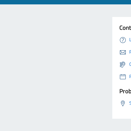
Cont
Prob