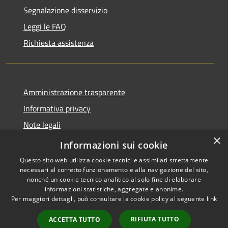
Segnalazione disservizio
Leggi le FAQ
Richiesta assistenza
Amministrazione trasparente
Informativa privacy
Note legali
×
Dichiarazione di accessibilità
Informazioni sui cookie
Questo sito web utilizza cookie tecnici e assimilati strettamente
necessari al corretto funzionamento e alla navigazione del sito,
nonché un cookie tecnico analitico al solo fine di elaborare
informazioni statistiche, aggregate e anonime.
RSS
Copyright © 2026 • Comune di
Per maggiori dettagli, può consultare la cookie policy al seguente
link
Accessibilità
Grezzana • Powered by
Privacy
Municipium
Accesso
•
RIFIUTA TUTTO
ACCETTA TUTTO