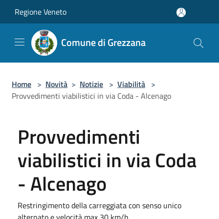
Salta al contenuto principale
Regione Veneto
Comune di Grezzana
Home
>
Novità
>
Notizie
>
Viabilità
>
Provvedimenti viabilistici in via Coda - Alcenago
Provvedimenti
viabilistici in via Coda
- Alcenago
Restringimento della carreggiata con senso unico
alternato e velocità max 30 km/h