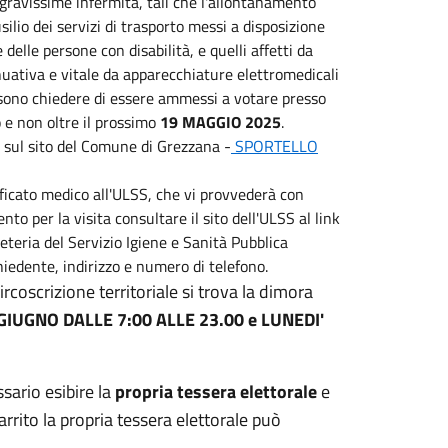
 gravissime infermità, tali che l'allontanamento
silio dei servizi di trasporto messi a disposizione
elle persone con disabilità, e quelli affetti da
nuativa e vitale da apparecchiature elettromedicali
ssono chiedere di essere ammessi a votare presso
 e non oltre il prossimo
19 MAGGIO 2025
.
li sul sito del Comune di Grezzana -
SPORTELLO
ficato medico all'ULSS, che vi provvederà con
nto per la visita consultare il sito dell'ULSS al link
eteria del Servizio Igiene e Sanità Pubblica
iedente, indirizzo e numero di telefono.
rcoscrizione territoriale si trova la dimora
GIUGNO
DALLE 7:00 ALLE 23.00 e LUNEDI'
ssario esibire la
propria tessera elettorale
e
rrito la propria tessera elettorale può