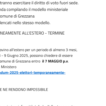
ranno esercitare il diritto di voto fuori sede.
nda compilando il modello ministeriale
l Comune di Grezzana
encati nello stesso modello.
NEAMENTE ALL'ESTERO - TERMINE
rovino all'estero per un periodo di almeno 3 mesi,
8 -
9 Giugno 2025
, possono chiedere di essere
l Comune di Grezzana entro
il 7
MAGGIO
p.v
.
l Ministero
ferendum-2025-elettori-temporaneamente-
CHE NE RENDONO IMPOSSIBILE