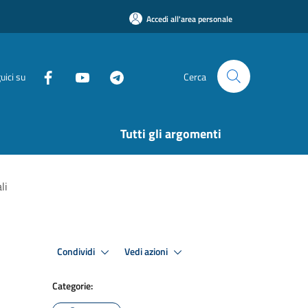
Accedi all'area personale
uici su
Cerca
Tutti gli argomenti
li
Condividi
Vedi azioni
Categorie: