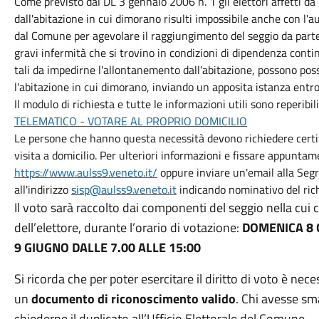
Come previsto dal DL 3 gennaio 2006 n. 1 gli elettori affetti da
dall'abitazione in cui dimorano risulti impossibile anche con l'au
dal Comune per agevolare il raggiungimento del seggio da parte d
gravi infermità che si trovino in condizioni di dipendenza conti
tali da impedirne l'allontanemento dall'abitazione, possono po
l'abitazione in cui dimorano, inviando un apposita istanza entro
Il modulo di richiesta e tutte le informazioni utili sono reperibi
TELEMATICO - VOTARE AL PROPRIO DOMICILIO
Le persone che hanno questa necessità devono richiedere certi
visita a domicilio. Per ulteriori informazioni e fissare appuntame
https://www.aulss9.veneto.it/
oppure inviare un'email alla Segr
all'indirizzo
sisp@aulss9.veneto.it
indicando nominativo del rich
Il voto sarà raccolto dai componenti del seggio nella cui ci
dell’elettore, durante l’orario di votazione:
DOMENICA
8
9
GIUGNO
DALLE 7.00 ALLE 15:00
Si ricorda che per poter esercitare il diritto di voto è nece
un
documento di riconoscimento valido
. Chi avesse sma
chiederne il duplicato all’Ufficio Elettorale del Comune.