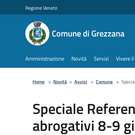
Salta al contenuto principale
Regione Veneto
Comune di Grezzana
Amministrazione
Novità
Servizi
Vivere 
Home
>
Novità
>
Avvisi
>
Comune
>
Specia
Speciale Refere
abrogativi 8-9 g