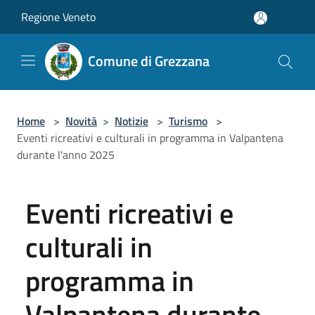
Salta al contenuto principale
Regione Veneto
Comune di Grezzana
Home
>
Novità
>
Notizie
>
Turismo
>
Eventi ricreativi e culturali in programma in Valpantena
durante l'anno 2025
Eventi ricreativi e
culturali in
programma in
Valpantena durante