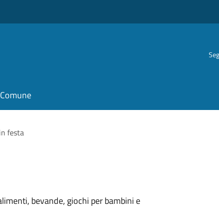
Seg
il Comune
in festa
alimenti, bevande, giochi per bambini e