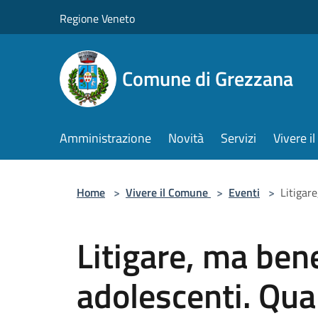
Salta al contenuto principale
Regione Veneto
Comune di Grezzana
Amministrazione
Novità
Servizi
Vivere 
Home
>
Vivere il Comune
>
Eventi
>
Litigar
Litigare, ma bene
adolescenti. Qua