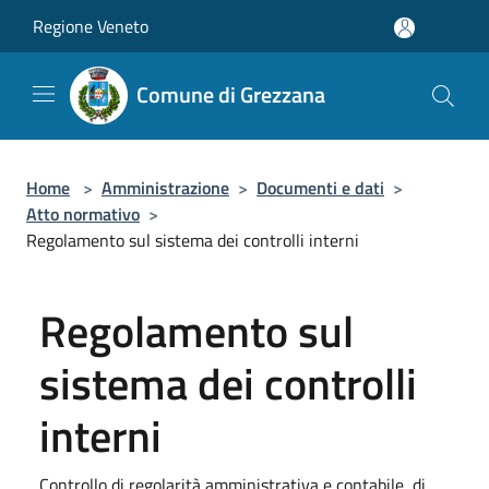
Salta al contenuto principale
Regione Veneto
Comune di Grezzana
Home
>
Amministrazione
>
Documenti e dati
>
Atto normativo
>
Regolamento sul sistema dei controlli interni
Regolamento sul
sistema dei controlli
interni
Controllo di regolarità amministrativa e contabile, di