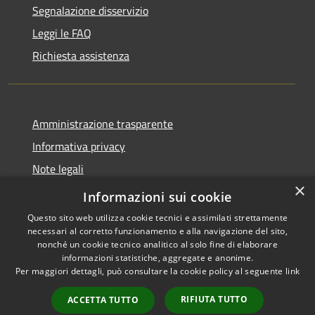
Segnalazione disservizio
Leggi le FAQ
Richiesta assistenza
Amministrazione trasparente
Informativa privacy
Note legali
×
Dichiarazione di accessibilità
Informazioni sui cookie
Questo sito web utilizza cookie tecnici e assimilati strettamente
necessari al corretto funzionamento e alla navigazione del sito,
nonché un cookie tecnico analitico al solo fine di elaborare
informazioni statistiche, aggregate e anonime.
RSS
Copyright © 2026 • Comune di
Per maggiori dettagli, può consultare la cookie policy al seguente
link
Accessibilità
Grezzana • Powered by
Privacy
Municipium
Accesso
•
RIFIUTA TUTTO
ACCETTA TUTTO
Cookie
redazione