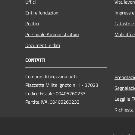
Uffici
Vita lavor
Enti e fondazioni
Imprese 
Politici
Catasto e
Personale Amministrativo
Mobilità e
Documenti e dati
CONTATTI
Comune di Grezzana (VR)
Prenotaz
Piazzetta Milite Ignoto n. 1 - 37023
Segnalazi
Codice Fiscale: 00405260233
Leggi le 
Partita IVA: 00405260233
Richiesta
PEC:
protocollo.comune.grezzana.vr@pecveneto.it