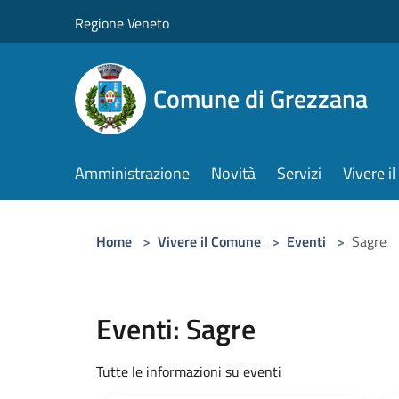
Salta al contenuto principale
Regione Veneto
Comune di Grezzana
Amministrazione
Novità
Servizi
Vivere 
Home
>
Vivere il Comune
>
Eventi
>
Sagre
Eventi: Sagre
Tutte le informazioni su eventi