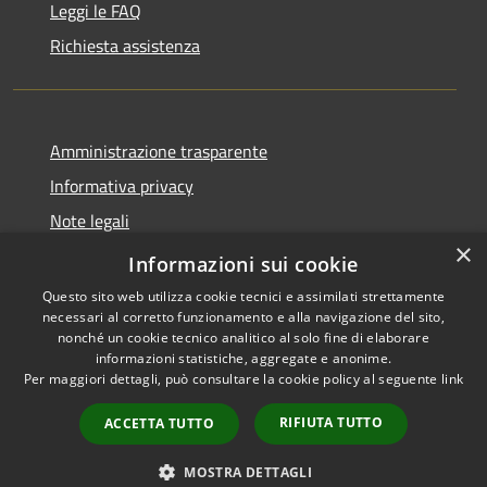
Leggi le FAQ
Richiesta assistenza
Amministrazione trasparente
Informativa privacy
Note legali
×
Dichiarazione di accessibilità
Informazioni sui cookie
Questo sito web utilizza cookie tecnici e assimilati strettamente
necessari al corretto funzionamento e alla navigazione del sito,
nonché un cookie tecnico analitico al solo fine di elaborare
informazioni statistiche, aggregate e anonime.
RSS
Copyright © 2026 • Comune di
Per maggiori dettagli, può consultare la cookie policy al seguente
link
Accessibilità
Grezzana • Powered by
Privacy
Municipium
Accesso
•
RIFIUTA TUTTO
ACCETTA TUTTO
Cookie
redazione
Mappa del sito
MOSTRA DETTAGLI