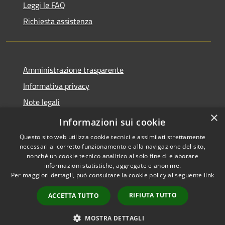
Leggi le FAQ
Richiesta assistenza
Amministrazione trasparente
Informativa privacy
Note legali
×
Dichiarazione di accessibilità
Informazioni sui cookie
Questo sito web utilizza cookie tecnici e assimilati strettamente
necessari al corretto funzionamento e alla navigazione del sito,
nonché un cookie tecnico analitico al solo fine di elaborare
informazioni statistiche, aggregate e anonime.
RSS
Copyright © 2026 • Comune di
Per maggiori dettagli, può consultare la cookie policy al seguente
link
Accessibilità
Grezzana • Powered by
Privacy
Municipium
Accesso
•
RIFIUTA TUTTO
ACCETTA TUTTO
Cookie
redazione
Mappa del sito
MOSTRA DETTAGLI