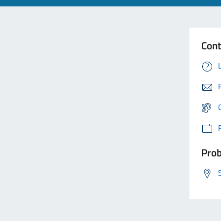
Cont
Prob