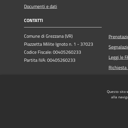
Documenti e dati
CONTATTI
Comune di Grezzana (VR)
Prenotaz
Piazzetta Milite Ignoto n. 1 - 37023
Segnalazi
Codice Fiscale: 00405260233
Leggi le 
Partita IVA: 00405260233
Richiesta
PEC:
protocollo.comune.grezzana.vr@pecveneto.it
Questo sito 
Centralino Unico: +39 045 8872511
alla navig