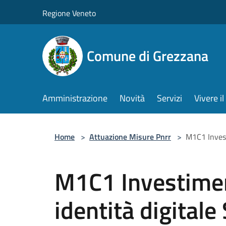
Salta al contenuto principale
Regione Veneto
Comune di Grezzana
Amministrazione
Novità
Servizi
Vivere 
Home
>
Attuazione Misure Pnrr
>
M1C1 Invest
M1C1 Investimen
identità digitale